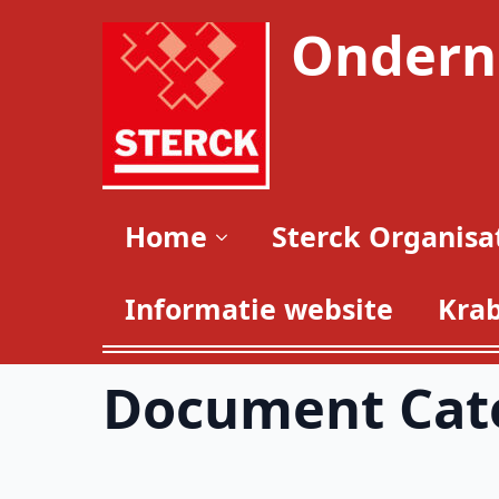
Ondern
Home
Sterck Organisa
Informatie website
Kra
Document Cat