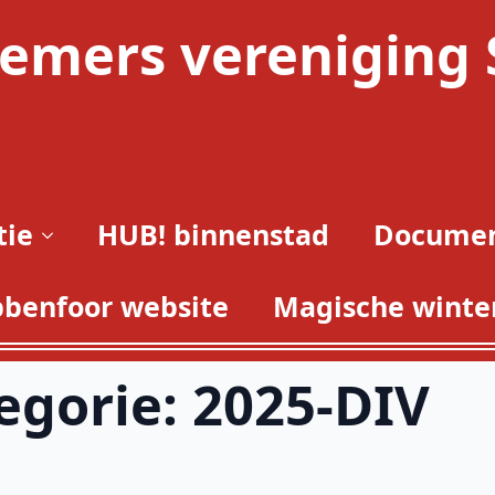
emers vereniging 
tie
HUB! binnenstad
Documen
bbenfoor website
Magische winte
egorie:
2025-DIV