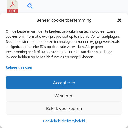
Beheer cookie toestemming
Filename:
2023-04-17-PP-activiteiten-2023.pdf
Bestandstype:
pdf
Om de beste ervaringen te bieden, gebruiken wij technologieën zoals
File Size:
7 MB
cookies om informatie over je apparaat op te slaan en/of te raadplegen.
Categorieën:
2023-ALV
Door in te stemmen met deze technologieën kunnen wij gegevens zoals
surfgedrag of unieke ID's op deze site verwerken. Als je geen
toestemming geeft of uw toestemming intrekt, kan dit een nadelige
invloed hebben op bepaalde functies en mogelijkheden.
©2026 Ondernemers vereniging Sterck
Beheer diensten
Accepteren
Weigeren
Bekijk voorkeuren
Cookiebeleid
Privacybeleid